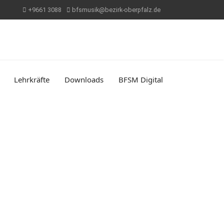
+9661 3088
bfsmusik@bezirk-oberpfalz.de
Lehrkräfte
Downloads
BFSM Digital