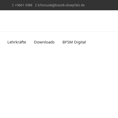
+9661 3088
bfsmusik@bezirk-oberpfalz.de
Lehrkräfte
Downloads
BFSM Digital