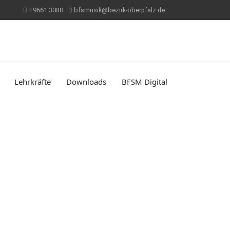
+9661 3088
bfsmusik@bezirk-oberpfalz.de
Lehrkräfte
Downloads
BFSM Digital