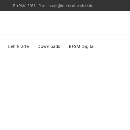
+9661 3088
bfsmusik@bezirk-oberpfalz.de
Lehrkräfte
Downloads
BFSM Digital