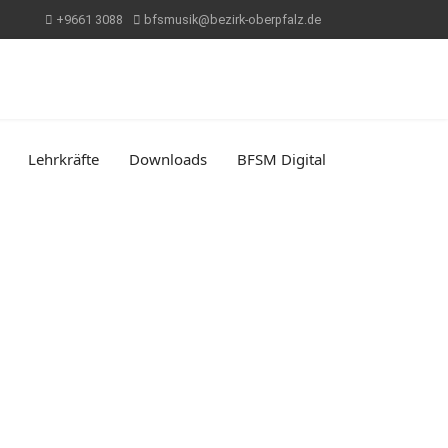
+9661 3088
bfsmusik@bezirk-oberpfalz.de
Lehrkräfte
Downloads
BFSM Digital