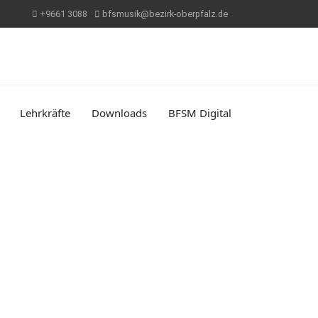
+9661 3088
bfsmusik@bezirk-oberpfalz.de
Lehrkräfte
Downloads
BFSM Digital