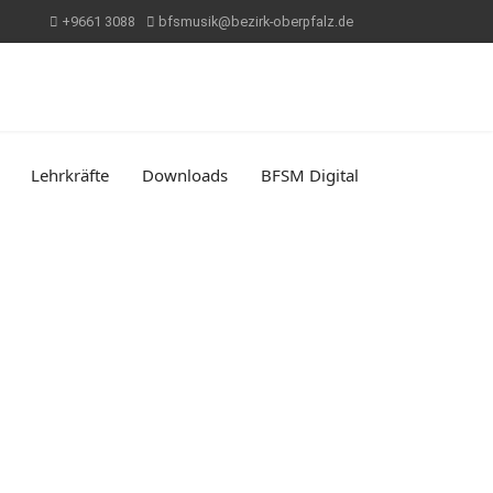
+9661 3088
bfsmusik@bezirk-oberpfalz.de
Lehrkräfte
Downloads
BFSM Digital