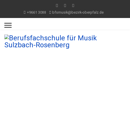
+9661 3088
bfsmusik@bezirk-oberpfalz.de