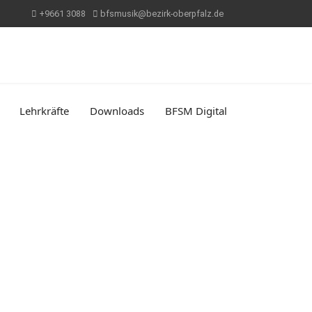
+9661 3088
bfsmusik@bezirk-oberpfalz.de
Lehrkräfte
Downloads
BFSM Digital