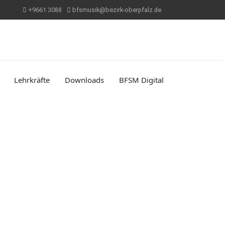
+9661 3088
bfsmusik@bezirk-oberpfalz.de
Lehrkräfte
Downloads
BFSM Digital