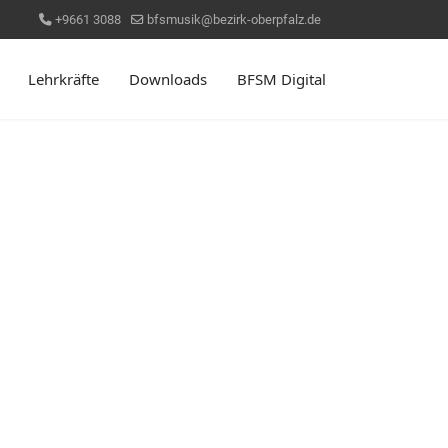
+9661 3088
bfsmusik@bezirk-oberpfalz.de
Lehrkräfte
Downloads
BFSM Digital