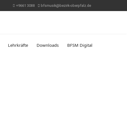
+9661 3088
bfsmusik@bezirk-oberpfalz.de
Lehrkräfte
Downloads
BFSM Digital