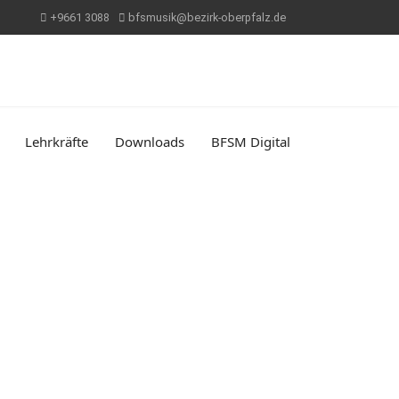
+9661 3088
bfsmusik@bezirk-oberpfalz.de
Lehrkräfte
Downloads
BFSM Digital