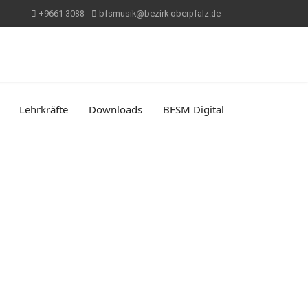
+9661 3088
bfsmusik@bezirk-oberpfalz.de
Lehrkräfte
Downloads
BFSM Digital