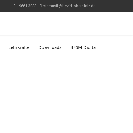
+9661 3088
bfsmusik@bezirk-oberpfalz.de
Lehrkräfte
Downloads
BFSM Digital