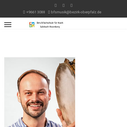
+9661 3088
bfsmusik@bezirk-oberpfalz.de