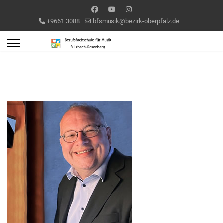
+9661 3088
bfsmusik@bezirk-oberpfalz.de