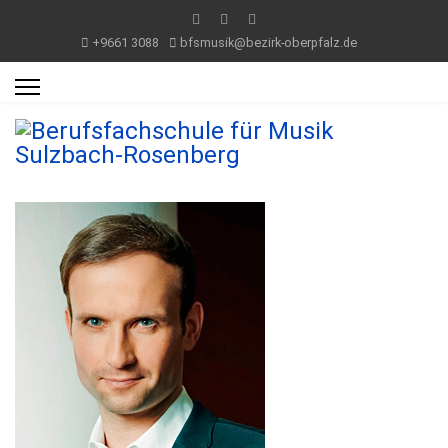
+9661 3088
bfsmusik@bezirk-oberpfalz.de