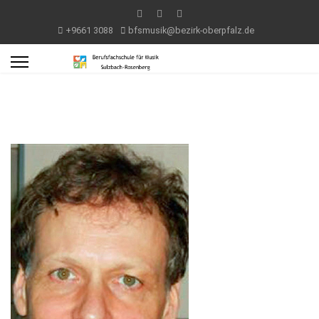
+9661 3088
bfsmusik@bezirk-oberpfalz.de