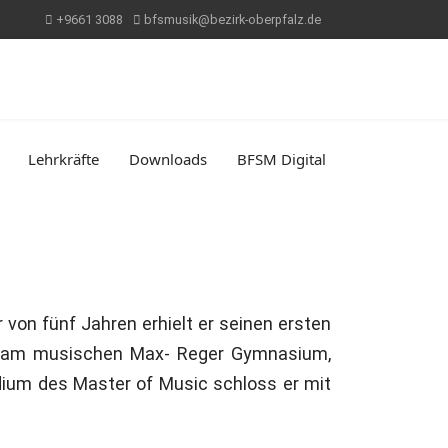
+9661 3088
bfsmusik@bezirk-oberpfalz.de
Lehrkräfte
Downloads
BFSM Digital
von fünf Jahren erhielt er seinen ersten
itur am musischen Max- Reger Gymnasium,
udium des Master of Music schloss er mit