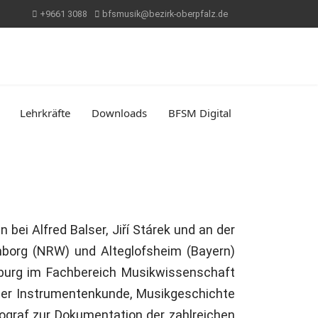
+9661 3088
bfsmusik@bezirk-oberpfalz.de
Lehrkräfte
Downloads
BFSM Digital
bei Alfred Balser, Jiří Stárek und an der
borg (NRW) und Alteglofsheim (Bayern)
ensburg im Fachbereich Musikwissenschaft
her Instrumentenkunde, Musikgeschichte
ograf zur Dokumentation der zahlreichen