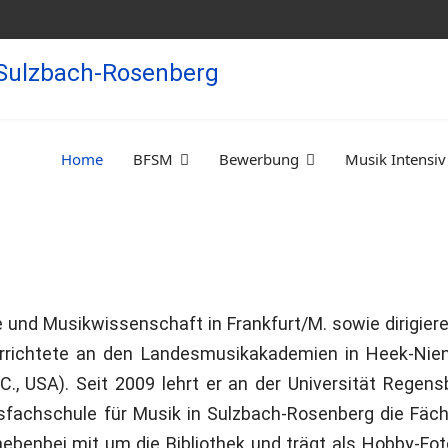
Home
BFSM
Bewerbung
Musik Intensiv
 und Musikwissenschaft in Frankfurt/M. sowie dirigieren 
errichtete an den Landesmusikakademien in Heek-Nien
.C., USA). Seit 2009 lehrt er an der Universität Reg
sfachschule für Musik in Sulzbach-Rosenberg die Fäc
benbei mit um die Bibliothek und trägt als Hobby-Fot