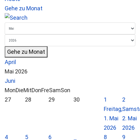
Gehe zu Monat
Gehe zu Monat
April
Mai 2026
Juni
Mon
Die
Mit
Don
Fre
Sam
Son
27
28
29
30
1
2
Freitag,
Samst
1. Mai
2. Mai
2026
2026
4
5
6
8
9