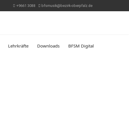
+9661 3088
bfsmusik@bezirk-oberpfalz.de
Lehrkräfte
Downloads
BFSM Digital