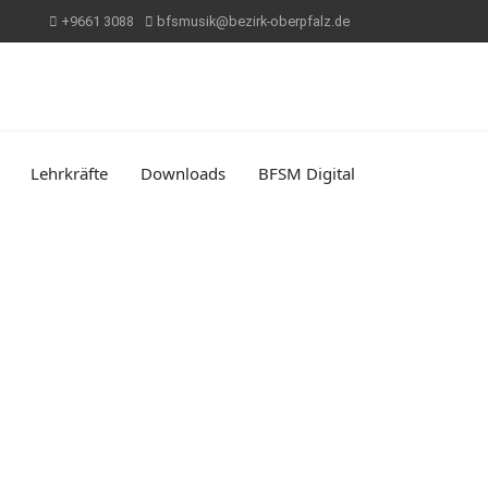
+9661 3088
bfsmusik@bezirk-oberpfalz.de
Lehrkräfte
Downloads
BFSM Digital