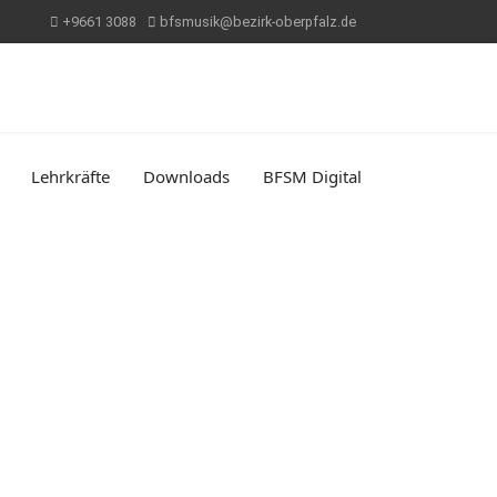
+9661 3088
bfsmusik@bezirk-oberpfalz.de
Lehrkräfte
Downloads
BFSM Digital