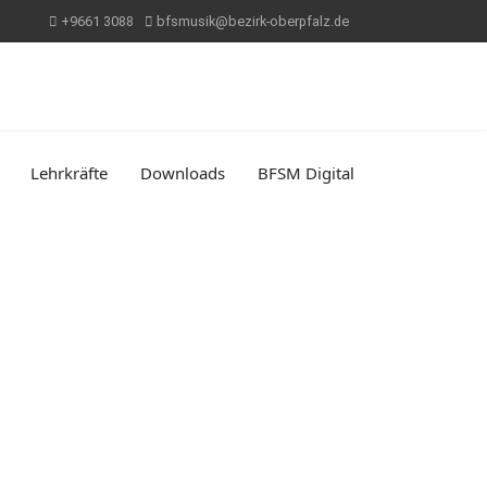
+9661 3088
bfsmusik@bezirk-oberpfalz.de
Lehrkräfte
Downloads
BFSM Digital