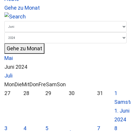
Gehe zu Monat
Gehe zu Monat
Mai
Juni 2024
Juli
Mon
Die
Mit
Don
Fre
Sam
Son
27
28
29
30
31
1
Samst
1. Juni
2024
3
4
5
7
8