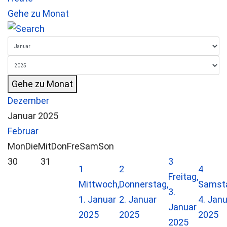
Gehe zu Monat
Gehe zu Monat
Dezember
Januar 2025
Februar
Mon
Die
Mit
Don
Fre
Sam
Son
30
31
3
1
2
4
Freitag,
Mittwoch,
Donnerstag,
Samst
3.
1. Januar
2. Januar
4. Jan
Januar
2025
2025
2025
2025