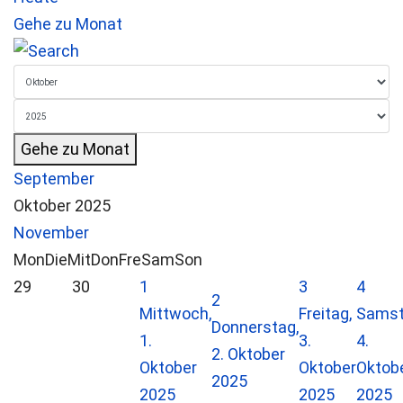
Gehe zu Monat
Gehe zu Monat
September
Oktober 2025
November
Mon
Die
Mit
Don
Fre
Sam
Son
29
30
1
3
4
2
Mittwoch,
Freitag,
Samst
Donnerstag,
1.
3.
4.
2. Oktober
Oktober
Oktober
Oktob
2025
2025
2025
2025