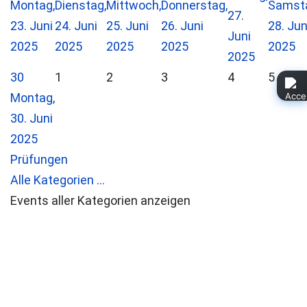
Montag,
Dienstag,
Mittwoch,
Donnerstag,
Samst
27.
23. Juni
24. Juni
25. Juni
26. Juni
28. Jun
Juni
2025
2025
2025
2025
2025
2025
30
1
2
3
4
5
Montag,
30. Juni
2025
Prüfungen
Alle Kategorien ...
Events aller Kategorien anzeigen