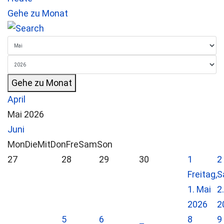
Gehe zu Monat
Gehe zu Monat
April
Mai 2026
Juni
Mon
Die
Mit
Don
Fre
Sam
Son
27
28
29
30
1
2
Freitag,
S
1. Mai
2
2026
2
5
6
8
9